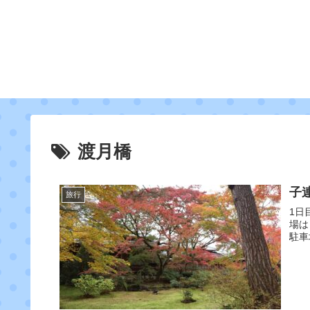
渡月橋
子
旅行
1日
場は
駐車