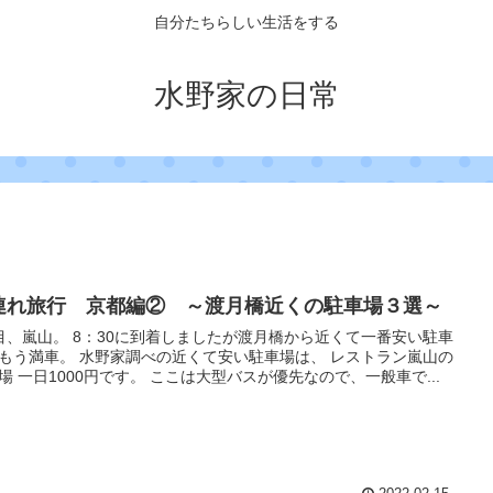
自分たちらしい生活をする
水野家の日常
連れ旅行 京都編② ～渡月橋近くの駐車場３選～
目、嵐山。 8：30に到着しましたが渡月橋から近くて一番安い駐車
もう満車。 水野家調べの近くて安い駐車場は、 レストラン嵐山の
場 一日1000円です。 ここは大型バスが優先なので、一般車で...